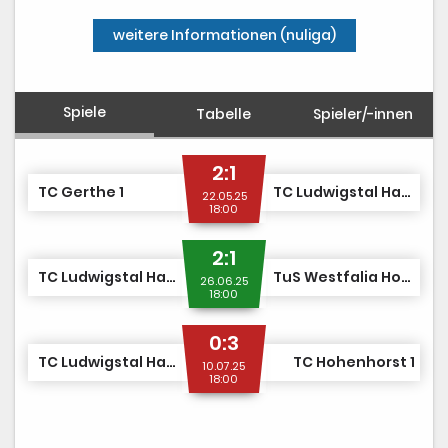
weitere Informationen (nuliga)
Spiele
Tabelle
Spieler/-innen
2:1
TC Gerthe 1
TC Ludwigstal Hattingen 1
22.05.25
18:00
2:1
TC Ludwigstal Hattingen 1
TuS Westfalia Hombruch 1
26.06.25
18:00
0:3
TC Ludwigstal Hattingen 1
TC Hohenhorst 1
10.07.25
18:00