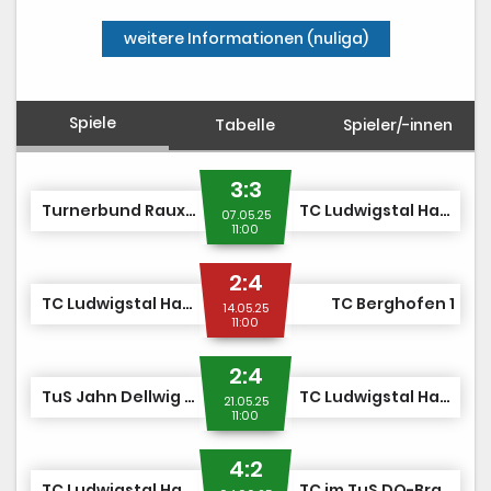
weitere Informationen (nuliga)
Spiele
Tabelle
Spieler/-innen
3:3
Turnerbund Rauxel 1
TC Ludwigstal Hattingen 1
07.05.25
11:00
2:4
TC Ludwigstal Hattingen 1
TC Berghofen 1
14.05.25
11:00
2:4
TuS Jahn Dellwig TA 1
TC Ludwigstal Hattingen 1
21.05.25
11:00
4:2
TC Ludwigstal Hattingen 1
TC im TuS DO-Brackel 1