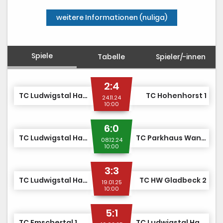
weitere Informationen (nuliga)
Spiele
Tabelle
Spieler/-innen
2:4
TC Ludwigstal Hattingen 2
TC Hohenhorst 1
24.11.24
10:00
6:0
TC Ludwigstal Hattingen 2
TC Parkhaus Wanne-Eickel 4
08.12.24
10:00
3:3
TC Ludwigstal Hattingen 2
TC HW Gladbeck 2
19.01.25
10:00
5:1
TC Emschertal 1
TC Ludwigstal Hattingen 2